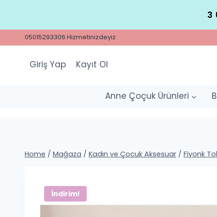
Skip
3 
to
content
05015293306 Hizmetinizdeyiz
Giriş Yap
Kayıt Ol
Anne Çoçuk Ürünleri
B
Home
/
Mağaza
/
Kadın ve Çocuk Aksesuar
/
Fiyonk To
İndirim!