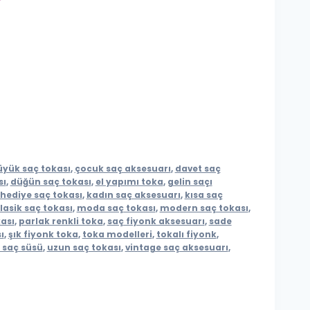
üyük saç tokası
,
çocuk saç aksesuarı
,
davet saç
sı
,
düğün saç tokası
,
el yapımı toka
,
gelin saçı
hediye saç tokası
,
kadın saç aksesuarı
,
kısa saç
lasik saç tokası
,
moda saç tokası
,
modern saç tokası
,
ası
,
parlak renkli toka
,
saç fiyonk aksesuarı
,
sade
ı
,
şık fiyonk toka
,
toka modelleri
,
tokalı fiyonk
,
 saç süsü
,
uzun saç tokası
,
vintage saç aksesuarı
,