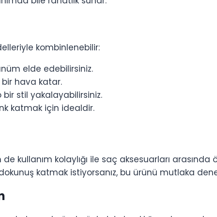
anımda bile rahatlık sunar.
lleriyle kombinlenebilir:
ünüm elde edebilirsiniz.
bir hava katar.
ir stil yakalayabilirsiniz.
nk katmak için idealdir.
de kullanım kolaylığı ile saç aksesuarları arasında ön
r dokunuş katmak istiyorsanız, bu ürünü mutlaka dene
n