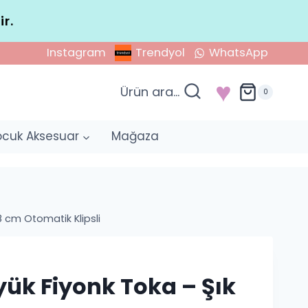
ir.
Instagram
Trendyol
WhatsApp
♥
Ürün ara...
0
ocuk Aksesuar
Mağaza
8 cm Otomatik Klipsli
ük Fiyonk Toka – Şık