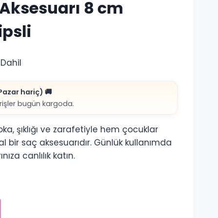
ç Aksesuarı 8 cm
psli
Dahil
aki
azar hariç) 🚚
:
arişler bugün kargoda.
99₺.
ka, şıklığı ve zarafetiyle hem çocuklar
eal bir saç aksesuarıdır. Günlük kullanımda
nıza canlılık katın.