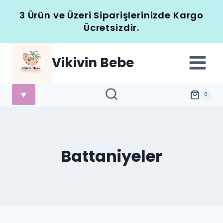
Skip
3 Ürün ve Üzeri Siparişlerinizde Kargo
to
Ücretsizdir.
content
Vikivin Bebe
♥
0
Battaniyeler