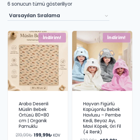
6 sonucun tümü gösteriliyor
İndirim!
İndirim!
Araba Desenli
Hayvan Figürlü
Müslin Bebek
Kapüşonlu Bebek
Örtüsü 80×80
Havlusu – Pembe
cm | Organik
Kedi, Beyaz Ayı,
Pamuklu
Mavi Köpek, Gri Fil
(4 Renk)
Orijinal
Şu
219,99
₺
199,99
₺
KDV