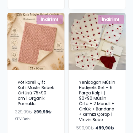
329,99₺.
fiyat:
219,99₺.
fiyat:
299,99₺.
199,99₺.
İndirim!
İndirim!
Pötikareli Çift
Yenidoğan Müslin
Katlı Müslin Bebek
Hediyelik Set – 6
Örtüsü 75×90
Parça Kalpli |
cm | Organik
90×90 Müslin
Pamuklu
Örtü + 2 Mendil +
Önlük + Bandana
Orijinal
Şu
329,99
₺
299,99
₺
+ Kırmızı Çorap |
fiyat:
andaki
KDV Dahil
Vikivin Bebe
329,99₺.
fiyat:
Orijinal
Şu
599,90
₺
499,90
₺
299,99₺.