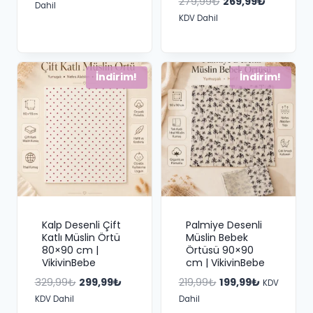
Orijinal
Şu
279,99
₺
269,99
₺
fiyat:
andaki
Dahil
fiyat:
andaki
KDV Dahil
219,99₺.
fiyat:
279,99₺.
fiyat:
199,99₺.
269,99₺.
İndirim!
İndirim!
Kalp Desenli Çift
Palmiye Desenli
Katlı Müslin Örtü
Müslin Bebek
80×90 cm |
Örtüsü 90×90
VikivinBebe
cm | VikivinBebe
Orijinal
Şu
Orijinal
Şu
329,99
₺
299,99
₺
219,99
₺
199,99
₺
KDV
fiyat:
andaki
fiyat:
andaki
KDV Dahil
Dahil