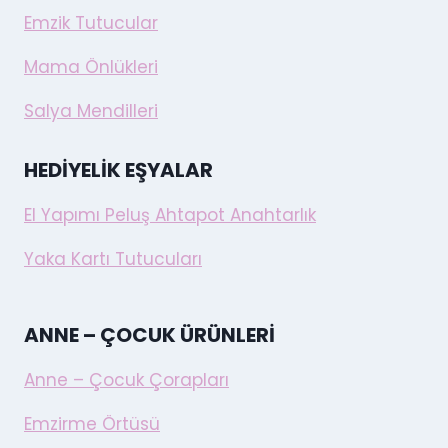
Emzik Tutucular
Mama Önlükleri
Salya Mendilleri
HEDIYELIK EŞYALAR
El Yapımı Peluş Ahtapot Anahtarlık
Yaka Kartı Tutucuları
ANNE – ÇOCUK ÜRÜNLERI
Anne – Çocuk Çorapları
Emzirme Örtüsü