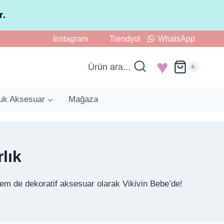
r.
Instagram
Trendyol
WhatsApp
♥
Ürün ara...
0
uk Aksesuar
Mağaza
lık
hem de dekoratif aksesuar olarak Vikivin Bebe’de!