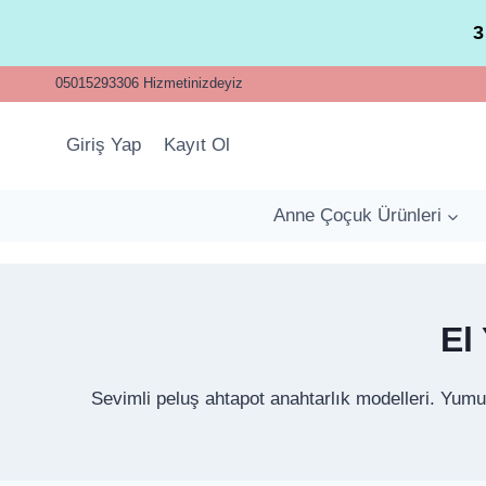
Skip
3
to
content
05015293306 Hizmetinizdeyiz
Giriş Yap
Kayıt Ol
Anne Çoçuk Ürünleri
El
Sevimli peluş ahtapot anahtarlık modelleri. Yumu