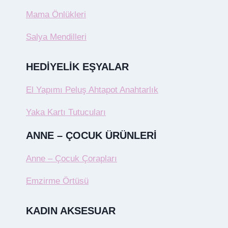
Mama Önlükleri
Salya Mendilleri
HEDIYELIK EŞYALAR
El Yapımı Peluş Ahtapot Anahtarlık
Yaka Kartı Tutucuları
ANNE – ÇOCUK ÜRÜNLERI
Anne – Çocuk Çorapları
Emzirme Örtüsü
KADIN AKSESUAR