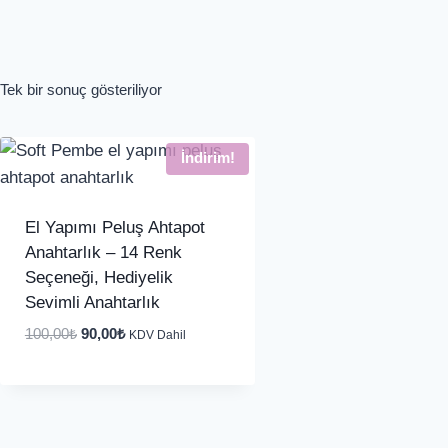
Tek bir sonuç gösteriliyor
İndirim!
El Yapımı Peluş Ahtapot
Anahtarlık – 14 Renk
Seçeneği, Hediyelik
Sevimli Anahtarlık
Orijinal
Şu
100,00
₺
90,00
₺
KDV Dahil
fiyat:
andaki
100,00₺.
fiyat:
90,00₺.