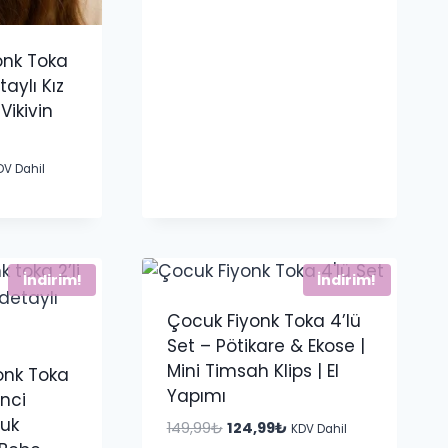
149,99₺.
fiyat:
129,99₺.
onk Toka
taylı Kız
Vikivin
u
DV Dahil
ndaki
yat:
9,99₺.
İndirim!
İndirim!
Çocuk Fiyonk Toka 4’lü
Set – Pötikare & Ekose |
Mini Timsah Klips | El
yonk Toka
Yapımı
İnci
cuk
Orijinal
Şu
149,99
₺
124,99
₺
KDV Dahil