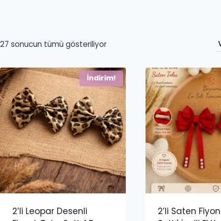
27 sonucun tümü gösteriliyor
İndirim!
2’li Leopar Desenli
2’li Saten Fiyo