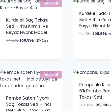
İndirim!
Kurdeleli Saç T
Seti – 4’lü Pe
Kurdeleli Saç Tokası
Fuşya Fiyonk M
Seti – 4’lü Kırmızı ve
Beyaz Fiyonk Model
Orijinal
Ş
114,99
₺
109,99
₺
K
fiyat:
a
Orijinal
Şu
114,99
₺
109,99
₺
KDV Dahil
114,99₺.
fi
fiyat:
andaki
10
114,99₺.
fiyat:
109,99₺.
İndirim!
Pomponlu Klips
6’lı Pembe Ren
Tokası Seti
Pembe Saten Fiyonk
Saç Tokası Seti – İnci
Orijinal
Ş
149,99
₺
139,99
₺
Detaylı, 2’li Çocuk Kız
fiyat:
a