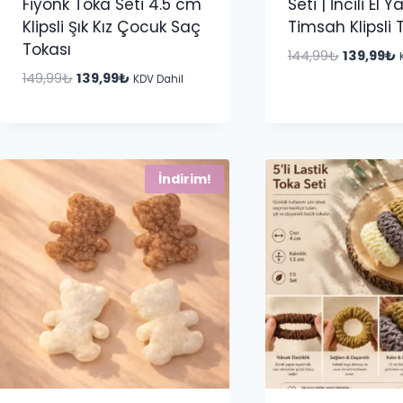
Fiyonk Toka Seti 4.5 cm
Seti | İncili El 
Klipsli Şık Kız Çocuk Saç
Timsah Klipsli 
Tokası
Orijinal
Ş
144,99
₺
139,99
₺
fiyat:
a
Orijinal
Şu
149,99
₺
139,99
₺
KDV Dahil
144,99₺.
f
fiyat:
andaki
1
149,99₺.
fiyat:
139,99₺.
İndirim!