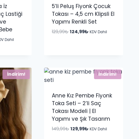
a İz
5’li Peluş Fiyonk Çocuk
 Lastiği
Tokası – 4,5 cm Klipsli El
hve
Yapımı Renkli Set
nBebe
Orijinal
Şu
129,99
₺
124,99
₺
KDV Dahil
fiyat:
andaki
u
DV Dahil
129,99₺.
fiyat:
ndaki
124,99₺.
yat:
9,99₺.
İndirim!
İndirim!
Anne Kız Pembe Fiyonk
Toka Seti – 2’li Saç
Tokası Modeli | El
Yapımı ve Şık Tasarım
Orijinal
Şu
149,99
₺
129,99
₺
KDV Dahil
fiyat:
andaki