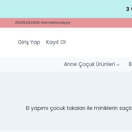
Skip
3 
to
content
05015293306 Hizmetinizdeyiz
Giriş Yap
Kayıt Ol
Anne Çoçuk Ürünleri
B
El yapımı çocuk tokaları ile miniklerin saçla