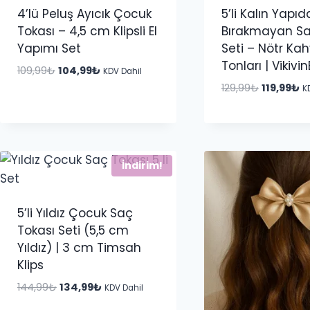
4’lü Peluş Ayıcık Çocuk
5’li Kalın Yapıd
Tokası – 4,5 cm Klipsli El
Bırakmayan Saç
Yapımı Set
Seti – Nötr Ka
Tonları | Vikivi
Orijinal
Şu
109,99
₺
104,99
₺
KDV Dahil
fiyat:
andaki
Orijinal
Ş
129,99
₺
119,99
₺
K
109,99₺.
fiyat:
fiyat:
a
104,99₺.
129,99₺.
fi
11
İndirim!
5’li Yıldız Çocuk Saç
Tokası Seti (5,5 cm
Yıldız) | 3 cm Timsah
Klips
Orijinal
Şu
144,99
₺
134,99
₺
KDV Dahil
fiyat:
andaki