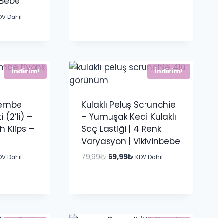
n Bebe
fiyat:
andaki
149,99₺.
fiyat:
u
DV Dahil
124,99₺.
ndaki
yat:
9,99₺.
İndirim!
İndirim!
Pembe
Kulaklı Peluş Scrunchie
 (2’li) –
– Yumuşak Kedi Kulaklı
 Klips –
Saç Lastiği | 4 Renk
Varyasyon | Vikivinbebe
u
Orijinal
Şu
79,99
₺
69,99
₺
DV Dahil
KDV Dahil
ndaki
fiyat:
andaki
yat:
79,99₺.
fiyat:
9,99₺.
69,99₺.