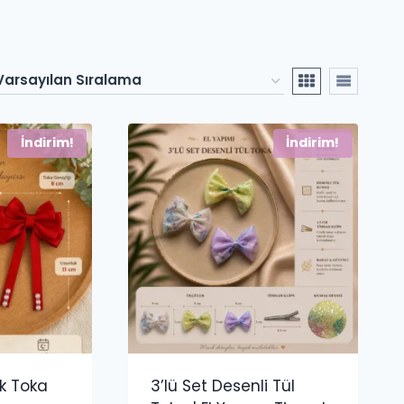
İndirim!
İndirim!
nk Toka
3’lü Set Desenli Tül