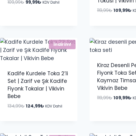
Tokası | Vikivi
Orijinal
Şu
109,99
₺
99,99
₺
KDV Dahil
fiyat:
andaki
Orijinal
Ş
119,99
₺
109,99
₺
K
109,99₺.
fiyat:
fiyat:
a
99,99₺.
119,99₺.
fi
10
İndirim!
Kiraz Desenli 
Fiyonk Toka Seti
Kadife Kurdele Toka 2’li
Kaymaz Timsah
Set | Zarif ve Şık Kadife
Vikivin Bebe
Fiyonk Tokalar | Vikivin
Bebe
Orijinal
Ş
119,99
₺
109,99
₺
K
fiyat:
a
Orijinal
Şu
134,99
₺
124,99
₺
KDV Dahil
119,99₺.
fi
fiyat:
andaki
10
134,99₺.
fiyat:
124,99₺.