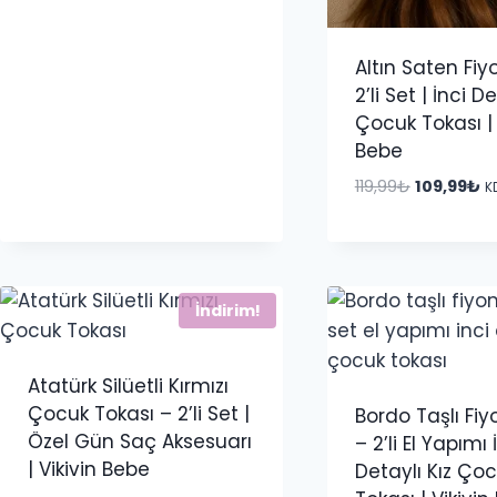
144,99₺.
fiyat:
134,99₺.
Altın Saten Fiy
2’li Set | İnci De
Çocuk Tokası | 
Bebe
Orijinal
Ş
119,99
₺
109,99
₺
K
fiyat:
a
119,99₺.
fi
10
İndirim!
Atatürk Silüetli Kırmızı
Çocuk Tokası – 2’li Set |
Bordo Taşlı Fi
Özel Gün Saç Aksesuarı
– 2’li El Yapımı 
| Vikivin Bebe
Detaylı Kız Ço