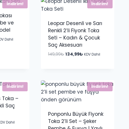
İndirim!
İndirim!
okası
mbe ve
Leopar Desenli ve Sarı
odel
Renkli 2’li Fiyonk Toka
Seti – Kadın & Çocuk
u
DV Dahil
Saç Aksesuarı
ndaki
yat:
Orijinal
Şu
149,99
₺
134,99
₺
KDV Dahil
9,99₺.
fiyat:
andaki
149,99₺.
fiyat:
134,99₺.
İndirim!
İndirim!
 Toka –
kli Saç
Ponponlu Büyük Fiyonk
Toka 2’li Set – Şeker
u
KDV Dahil
Pembe & Fuşya | Yaylı
ndaki