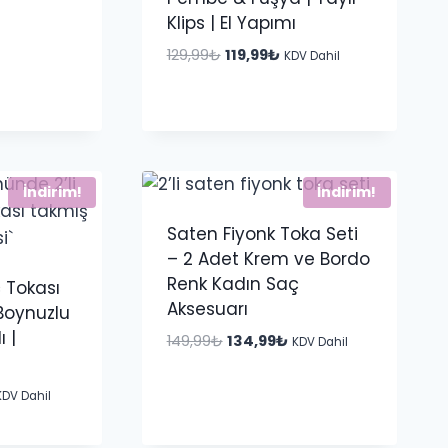
iyat:
Klips | El Yapımı
39,99₺.
Orijinal
Şu
129,99
₺
119,99
₺
KDV Dahil
fiyat:
andaki
129,99₺.
fiyat:
119,99₺.
İndirim!
İndirim!
Saten Fiyonk Toka Seti
– 2 Adet Krem ve Bordo
Renk Kadın Saç
 Tokası
Aksesuarı
ı Boynuzlu
 |
Orijinal
Şu
149,99
₺
134,99
₺
KDV Dahil
fiyat:
andaki
149,99₺.
fiyat:
u
KDV Dahil
134,99₺.
ndaki
iyat: