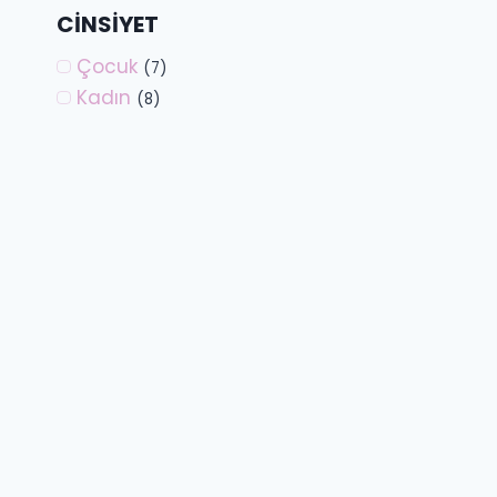
CINSIYET
Çocuk
(7)
Kadın
(8)