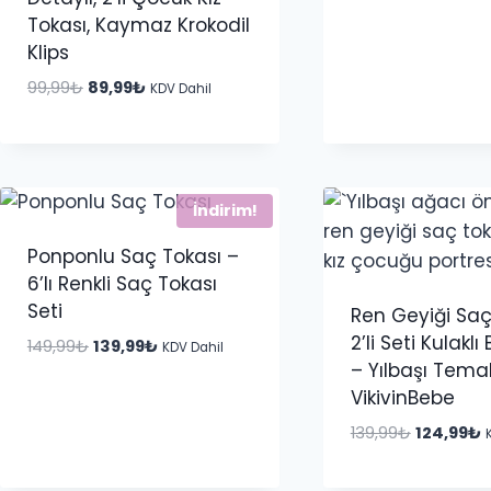
Tokası, Kaymaz Krokodil
149,99₺.
f
1
Klips
Orijinal
Şu
99,99
₺
89,99
₺
KDV Dahil
fiyat:
andaki
99,99₺.
fiyat:
89,99₺.
İndirim!
Ponponlu Saç Tokası –
6’lı Renkli Saç Tokası
Seti
Ren Geyiği Saç
2’li Seti Kulakl
Orijinal
Şu
149,99
₺
139,99
₺
KDV Dahil
– Yılbaşı Temalı
fiyat:
andaki
149,99₺.
fiyat:
VikivinBebe
139,99₺.
Orijinal
Ş
139,99
₺
124,99
₺
fiyat:
a
139,99₺.
f