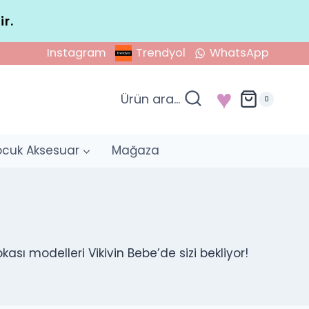
ir.
Instagram
Trendyol
WhatsApp
♥
Ürün ara...
0
ocuk Aksesuar
Mağaza
okası modelleri Vikivin Bebe’de sizi bekliyor!