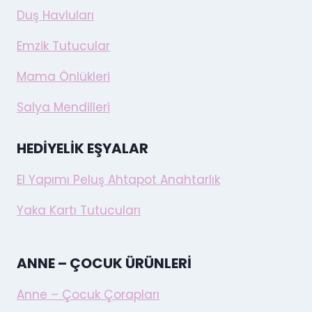
Duş Havluları
Emzik Tutucular
Mama Önlükleri
Salya Mendilleri
HEDIYELIK EŞYALAR
El Yapımı Peluş Ahtapot Anahtarlık
Yaka Kartı Tutucuları
ANNE – ÇOCUK ÜRÜNLERI
Anne – Çocuk Çorapları