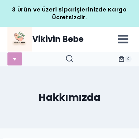
Skip
3 Ürün ve Üzeri Siparişlerinizde Kargo
to
Ücretsizdir.
content
Vikivin Bebe
♥
0
Hakkımızda