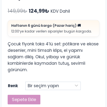
Orijinal
Şu
149,99
₺
124,99
₺
KDV Dahil
fiyat:
andaki
Haftanın 6 günü kargo (Pazar hariç) 🚚
149,99₺.
fiyat:
12:00’ye kadar verilen siparişler bugün kargoda.
124,99₺.
Çocuk fiyonk toka 4’lü set: pötikare ve ekose
desenler, mini timsah klips, el yapımı
sağlam dikiş. Okul, yılbaşı ve günlük
kombinlerde kaymadan tutuş, sevimli
görünüm.
Renk
Çocuk
Sepete Ekle
Fiyonk