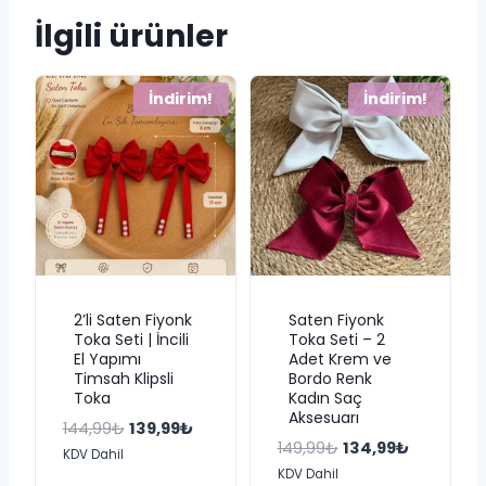
İlgili ürünler
İndirim!
İndirim!
2’li Saten Fiyonk
Saten Fiyonk
Toka Seti | İncili
Toka Seti – 2
El Yapımı
Adet Krem ve
Timsah Klipsli
Bordo Renk
Toka
Kadın Saç
Aksesuarı
Orijinal
Şu
144,99
₺
139,99
₺
Orijinal
Şu
149,99
₺
134,99
₺
fiyat:
andaki
KDV Dahil
fiyat:
andaki
KDV Dahil
144,99₺.
fiyat: