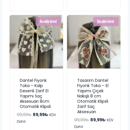
149,99₺.
fiyat:
139,99₺.
134,99₺.
İndirim!
İndirim!
Dantel Fiyonk
Tasarım Dantel
Toka – Kalp
Fiyonk Toka – El
Desenli Zarif El
Yapımı Çiçek
Yapımı Saç
Nakışlı 8 cm
Aksesuarı 8cm
Otomatik Klipsli
Otomatik Klipsli
Zarif Saç
Aksesuarı
Orijinal
Şu
99,99
₺
89,99
₺
KDV
Orijinal
Şu
99,99
₺
89,99
₺
KDV
fiyat:
andaki
Dahil
fiyat:
andaki
Dahil
99,99₺.
fiyat: