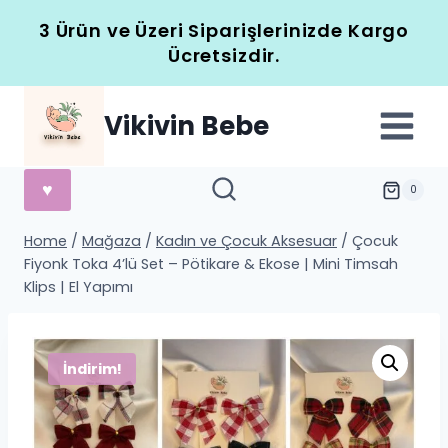
Skip
3 Ürün ve Üzeri Siparişlerinizde Kargo
to
Ücretsizdir.
content
Vikivin Bebe
♥
0
Home
/
Mağaza
/
Kadın ve Çocuk Aksesuar
/
Çocuk
Fiyonk Toka 4’lü Set – Pötikare & Ekose | Mini Timsah
Klips | El Yapımı
İndirim!