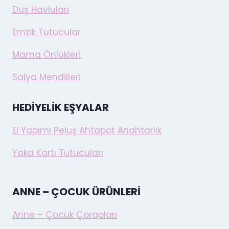
Duş Havluları
Emzik Tutucular
Mama Önlükleri
Salya Mendilleri
HEDIYELIK EŞYALAR
El Yapımı Peluş Ahtapot Anahtarlık
Yaka Kartı Tutucuları
ANNE – ÇOCUK ÜRÜNLERI
Anne – Çocuk Çorapları