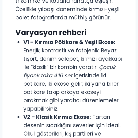
triko hırka ve kotlarla rahatça eşleşir.
Özellikle yılbaşı döneminde kırmızı-yeşil
palet fotoğraflarda müthiş görünür.
Varyasyon rehberi
V1 – Kırmızı Pötikare & Yeşil Ekose:
Enerjik, kontrastlı ve fotojenik. Beyaz
tişört, denim salopet, kırmızı ayakkabı
ile “klasik” bir kombin yaratır.
Çocuk
fiyonk toka 4’lü set
içerisinde iki
pötikare, iki ekose gelir; iki yana birer
pötikare takıp arkaya ekoseyi
bırakmak gibi yaratıcı düzenlemeler
yapabilirsiniz.
V2 – Klasik Kırmızı Ekose:
Tartan
desenin sıcaklığını severler için ideal.
Okul gösterileri, kış partileri ve