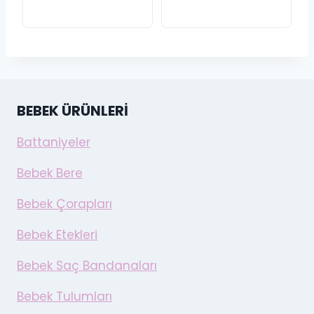
99,99₺.
fiyat:
89,99₺.
89,99₺.
BEBEK ÜRÜNLERI
Battaniyeler
Bebek Bere
Bebek Çorapları
Bebek Etekleri
Bebek Saç Bandanaları
Bebek Tulumları