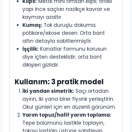
Klips:
Metal mini timsah klips; tırtıklı
yapı ince saçları nazikçe kavrar ve
kaymayı azaltır.
Kumaş:
Tok duruşlu dokuma;
pötikare/ekose desen. Orta bant
altın detayla sabitlenmiştir.
İşçilik:
Kanatlar formunu korusun
diye içten desteklidir; orta bant
dikişleri gizlidir.
Kullanım: 3 pratik model
İki yandan simetrik:
Saçı ortadan
ayırın, iki yana birer fiyonk yerleştirin.
Okul günleri için en düzenli görünüm.
Yarım topuz/hafif yarım toplama:
Tepe bölümünü lastikle toplayın,
tokayı lastiğin üstüne sabitleyin.