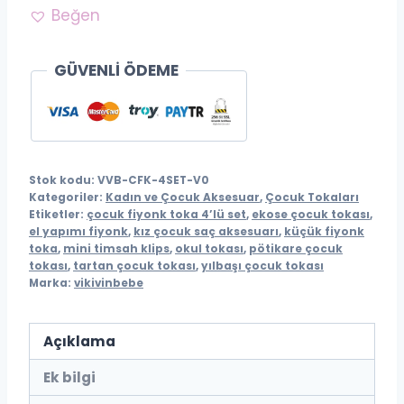
Toka
Beğen
4’lü
Set
GÜVENLİ ÖDEME
–
Pötikare
&
Ekose
Stok kodu:
VVB-CFK-4SET-V0
|
Kategoriler:
Kadın ve Çocuk Aksesuar
,
Çocuk Tokaları
Mini
Etiketler:
çocuk fiyonk toka 4’lü set
,
ekose çocuk tokası
,
Timsah
el yapımı fiyonk
,
kız çocuk saç aksesuarı
,
küçük fiyonk
toka
,
mini timsah klips
,
okul tokası
,
pötikare çocuk
Klips
tokası
,
tartan çocuk tokası
,
yılbaşı çocuk tokası
|
Marka:
vikivinbebe
El
Yapımı
Açıklama
adet
Ek bilgi