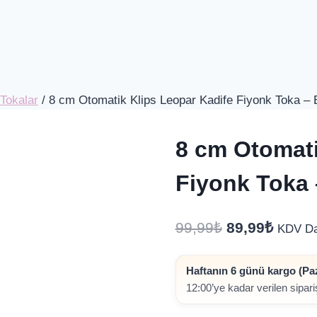
Tokalar
/
8 cm Otomatik Klips Leopar Kadife Fiyonk Toka – 
8 cm Otomati
Fiyonk Toka 
Orijinal
Şu
99,99
₺
89,99
₺
KDV Da
fiyat:
andak
Haftanın 6 günü kargo (Paz
99,99₺.
fiyat:
12:00’ye kadar verilen sipar
89,99₺