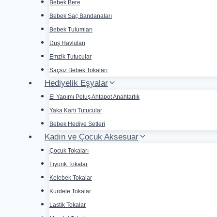
Bebek Bere
Bebek Saç Bandanaları
Bebek Tulumları
Duş Havluları
Emzik Tutucular
Saçsız Bebek Tokaları
Hediyelik Eşyalar
El Yapımı Peluş Ahtapot Anahtarlık
Yaka Kartı Tutucular
Bebek Hediye Setleri
Kadın ve Çocuk Aksesuar
Çocuk Tokaları
Fiyonk Tokalar
Kelebek Tokalar
Kurdele Tokalar
Lastik Tokalar