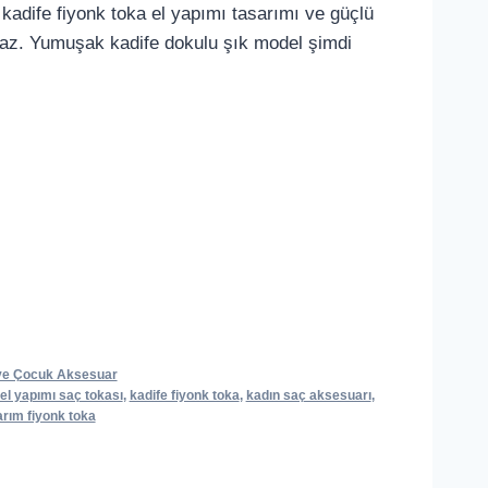
 kadife fiyonk toka el yapımı tasarımı ve güçlü
maz. Yumuşak kadife dokulu şık model şimdi
ve Çocuk Aksesuar
el yapımı saç tokası
,
kadife fiyonk toka
,
kadın saç aksesuarı
,
arım fiyonk toka