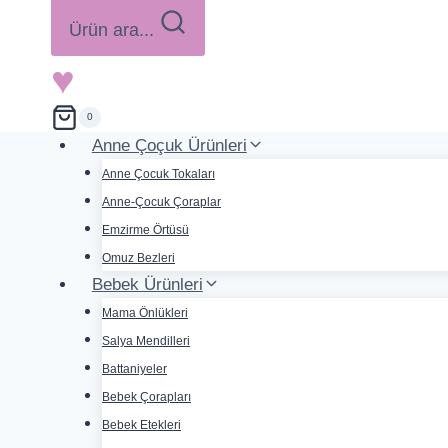
Ürün ara...
♥
0
Anne Çoçuk Ürünleri
Anne Çocuk Tokaları
Anne-Çocuk Çoraplar
Emzirme Örtüsü
Omuz Bezleri
Bebek Ürünleri
Mama Önlükleri
Salya Mendilleri
Battaniyeler
Bebek Çorapları
Bebek Etekleri