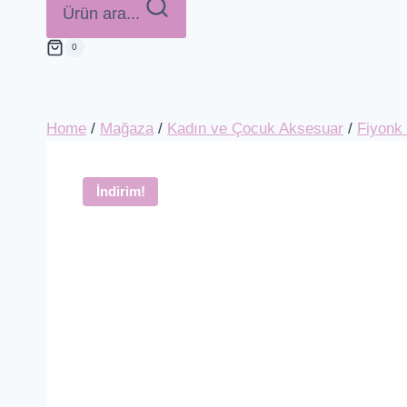
Ürün ara...
0
Home
/
Mağaza
/
Kadın ve Çocuk Aksesuar
/
Fiyonk 
İndirim!