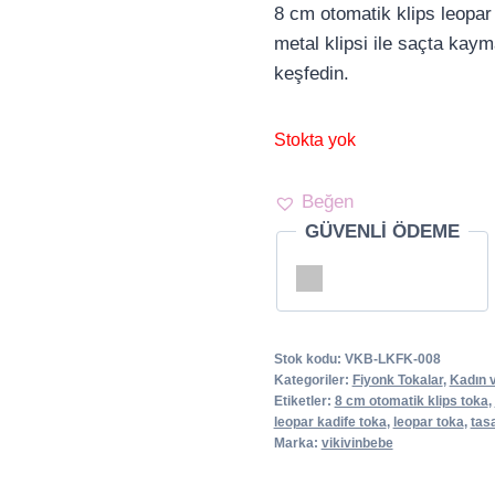
8 cm otomatik klips leopar
metal klipsi ile saçta kay
keşfedin.
Stokta yok
Beğen
GÜVENLİ ÖDEME
Stok kodu:
VKB-LKFK-008
Kategoriler:
Fiyonk Tokalar
,
Kadın 
Etiketler:
8 cm otomatik klips toka
,
leopar kadife toka
,
leopar toka
,
tas
Marka:
vikivinbebe