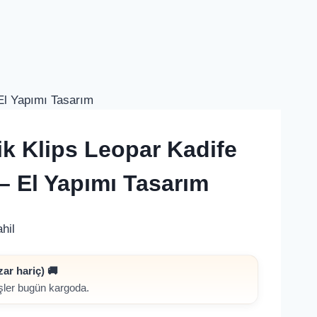
El Yapımı Tasarım
k Klips Leopar Kadife
– El Yapımı Tasarım
hil
i
ar hariç) 🚚
işler bugün kargoda.
.