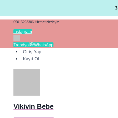
Skip
3
to
content
05015293306 Hizmetinizdeyiz
Instagram
Trendyol
WhatsApp
Giriş Yap
Kayıt Ol
Vikivin Bebe