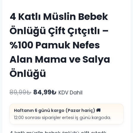
4 Katlı Müslin Bebek
Önlüğü Çift Çıtçıtlı –
%100 Pamuk Nefes
Alan Mama ve Salya
Önlüğü
Orijinal
Şu
89,99
₺
84,99
₺
KDV Dahil
fiyat:
andaki
Haftanın 6 günü kargo (Pazar hariç) 🚚
89,99₺.
fiyat:
12:00 sonrası siparişler ertesi iş günü kargoda.
84,99₺.