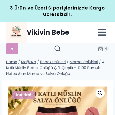
Skip
3 Ürün ve Üzeri Siparişlerinizde Kargo
to
Ücretsizdir.
content
Vikivin Bebe
♥
0
Home
/
Mağaza
/
Bebek Ürünleri
/
Mama Önlükleri
/
4
Katlı Müslin Bebek Önlüğü Çift Çıtçıtlı – %100 Pamuk
Nefes Alan Mama ve Salya Önlüğü
İndirim!