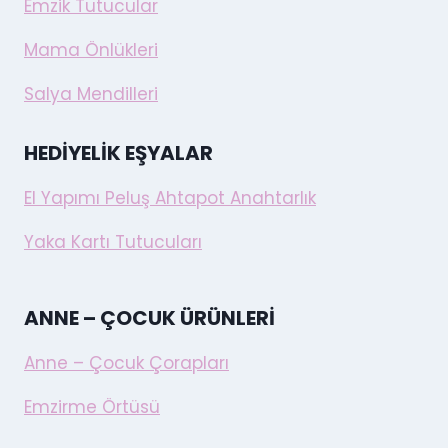
Emzik Tutucular
Mama Önlükleri
Salya Mendilleri
HEDIYELIK EŞYALAR
El Yapımı Peluş Ahtapot Anahtarlık
Yaka Kartı Tutucuları
ANNE – ÇOCUK ÜRÜNLERI
Anne – Çocuk Çorapları
Emzirme Örtüsü