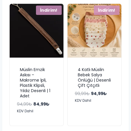
99,99₺
İndirim!
İndirim!
Müslin Emzik
4 Katlı Müslin
Askısı –
Bebek Salya
Makrome İpli,
Önlüğü | Desenli
Plastik Klipsli,
Çift Çıtçıtlı
Yıldız Desenli | 1
Orijinal
Şu
99,99
₺
94,99
₺
Adet
fiyat:
andaki
KDV Dahil
Orijinal
Şu
94,99
₺
84,99
₺
99,99₺.
fiyat:
fiyat:
andaki
KDV Dahil
94,99₺.
94,99₺.
fiyat:
84,99₺.