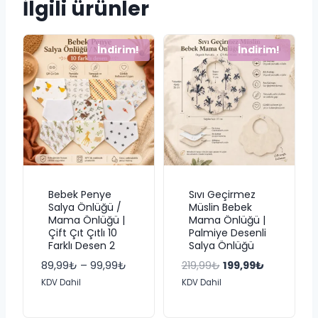
İlgili ürünler
İndirim!
İndirim!
Bebek Penye
Sıvı Geçirmez
Salya Önlüğü /
Müslin Bebek
Mama Önlüğü |
Mama Önlüğü |
Çift Çıt Çıtlı 10
Palmiye Desenli
Farklı Desen 2
Salya Önlüğü
Fiyat
Orijinal
Şu
89,99
₺
–
99,99
₺
219,99
₺
199,99
₺
aralığı:
fiyat:
andaki
KDV Dahil
KDV Dahil
89,99₺
219,99₺.
fiyat:
-
199,99₺.