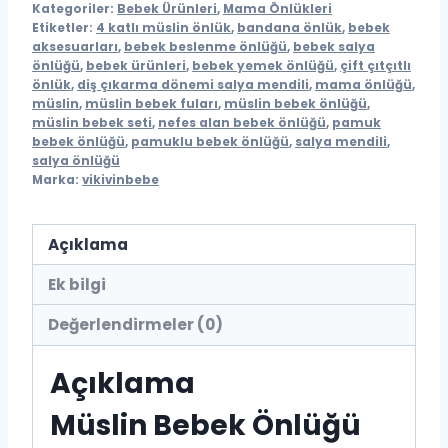
Kategoriler:
Bebek Ürünleri
,
Mama Önlükleri
Nefes
Etiketler:
4 katlı müslin önlük
,
bandana önlük
,
bebek
Alan
aksesuarları
,
bebek beslenme önlüğü
,
bebek salya
önlüğü
,
bebek ürünleri
,
bebek yemek önlüğü
,
çift çıtçıtlı
Mama
önlük
,
diş çıkarma dönemi salya mendili
,
mama önlüğü
,
ve
müslin
,
müslin bebek fuları
,
müslin bebek önlüğü
,
müslin bebek seti
,
nefes alan bebek önlüğü
,
pamuk
Salya
bebek önlüğü
,
pamuklu bebek önlüğü
,
salya mendili
,
Önlüğü
salya önlüğü
adet
Marka:
vikivinbebe
Açıklama
Ek bilgi
Değerlendirmeler (0)
Açıklama
Müslin Bebek Önlüğü