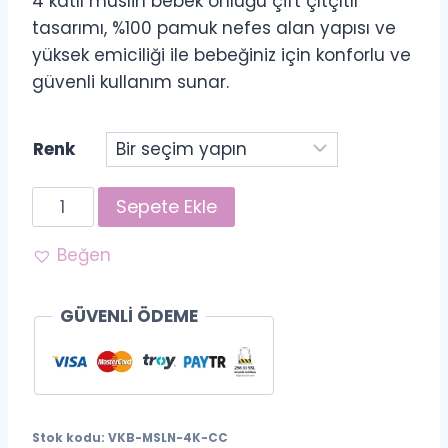
4 katlı müslin bebek önlüğü çift çıtçıtlı
tasarımı, %100 pamuk nefes alan yapısı ve
yüksek emiciliği ile bebeğiniz için konforlu ve
güvenli kullanım sunar.
Renk
4
Sepete Ekle
Katlı
Müslin
Beğen
Bebek
Önlüğü
GÜVENLİ ÖDEME
Çift
Çıtçıtlı
–
%100
Stok kodu:
VKB-MSLN-4K-CC
Pamuk