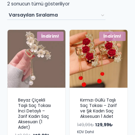
2 sonucun tümü gösteriliyor
İndirim!
İndirim!
Beyaz Çiçekli
Kırmızı Güllü Taşlı
Taşlı Saç Tokası
Saç Tokası – Zarif
İnci Detaylı –
ve Şık Kadın Saç
Zarif Kadın Saç
Aksesuarı 1 Adet
Aksesuarı (1
Orijinal
Şu
149,99
₺
129,99
₺
Adet)
fiyat:
andaki
KDV Dahil