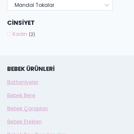
CINSIYET
Kadın
(2)
BEBEK ÜRÜNLERI
Battaniyeler
Bebek Bere
Bebek Çorapları
Bebek Etekleri