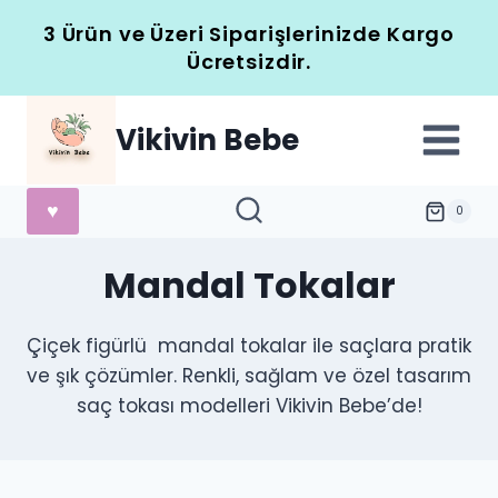
Skip
3 Ürün ve Üzeri Siparişlerinizde Kargo
to
Ücretsizdir.
content
Vikivin Bebe
♥
0
Mandal Tokalar
Çiçek figürlü mandal tokalar ile saçlara pratik
ve şık çözümler. Renkli, sağlam ve özel tasarım
saç tokası modelleri Vikivin Bebe’de!