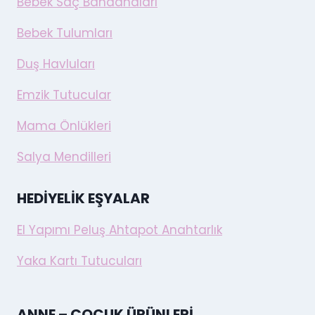
Bebek Saç Bandanaları
Bebek Tulumları
Duş Havluları
Emzik Tutucular
Mama Önlükleri
Salya Mendilleri
HEDIYELIK EŞYALAR
El Yapımı Peluş Ahtapot Anahtarlık
Yaka Kartı Tutucuları
ANNE – ÇOCUK ÜRÜNLERI