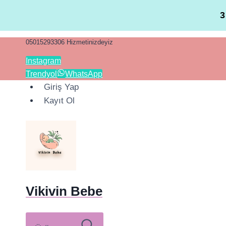
3
05015293306 Hizmetinizdeyiz
Instagram
Trendyol
WhatsApp
Giriş Yap
Kayıt Ol
Vikivin Bebe