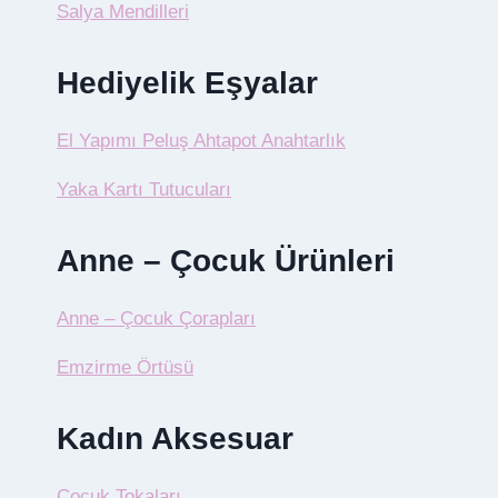
Salya Mendilleri
Hediyelik Eşyalar
El Yapımı Peluş Ahtapot Anahtarlık
Yaka Kartı Tutucuları
Anne – Çocuk Ürünleri
Anne – Çocuk Çorapları
Emzirme Örtüsü
Kadın Aksesuar
Çocuk Tokaları