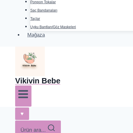
Ponpon Tokalar
Saç Bandanaları
Taçlar
Uyku Bantları/Göz Maskeleri
Mağaza
Vikivin Bebe
♥
Ürün ara...