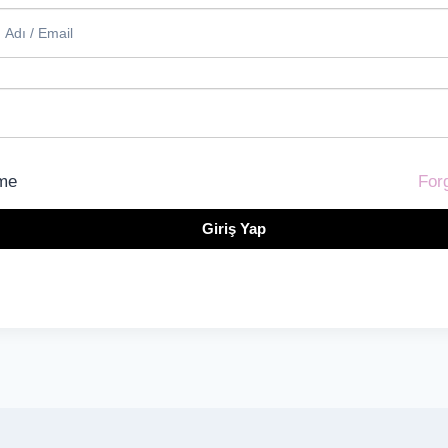
me
For
Giriş Yap