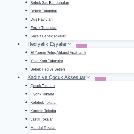
Bebek Saç Bandanaları
Bebek Tulumları
Duş Havluları
Emzik Tutucular
Saçsız Bebek Tokaları
Hediyelik Eşyalar
El Yapımı Peluş Ahtapot Anahtarlık
Yaka Kartı Tutucular
Bebek Hediye Setleri
Kadın ve Çocuk Aksesuar
Çocuk Tokaları
Fiyonk Tokalar
Kelebek Tokalar
Kurdele Tokalar
Lastik Tokalar
Mandal Tokalar