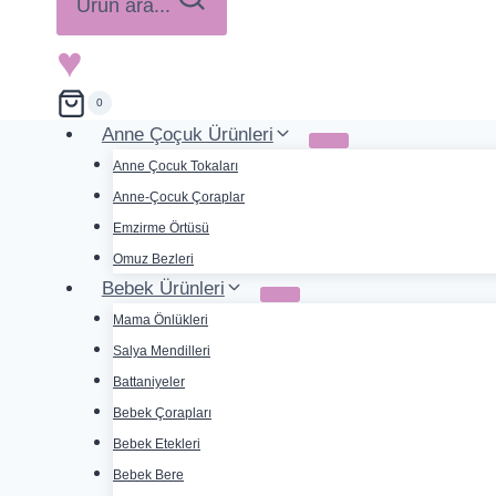
Ürün ara...
♥
0
Anne Çoçuk Ürünleri
Anne Çocuk Tokaları
Anne-Çocuk Çoraplar
Emzirme Örtüsü
Omuz Bezleri
Bebek Ürünleri
Mama Önlükleri
Salya Mendilleri
Battaniyeler
Bebek Çorapları
Bebek Etekleri
Bebek Bere