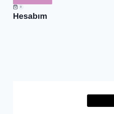
0
Hesabım