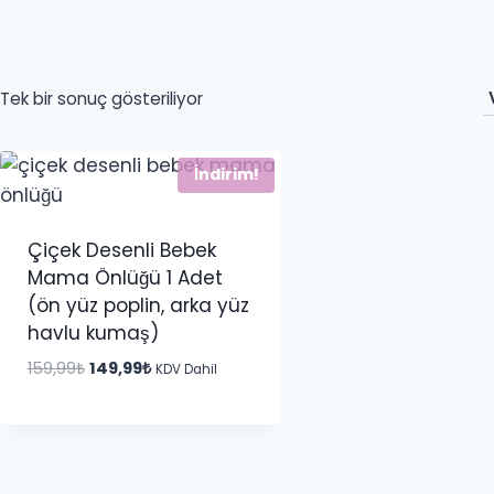
Tek bir sonuç gösteriliyor
İndirim!
Çiçek Desenli Bebek
Mama Önlüğü 1 Adet
(ön yüz poplin, arka yüz
havlu kumaş)
Orijinal
Şu
159,99
₺
149,99
₺
KDV Dahil
fiyat:
andaki
159,99₺.
fiyat:
149,99₺.