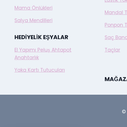
Lastik To
Mama Önlükleri
Mandal T
Salya Mendilleri
Ponpon T
HEDIYELIK EŞYALAR
Saç Band
El Yapımı Peluş Ahtapot
Taçlar
Anahtarlık
Yaka Kartı Tutucuları
MAĞAZ
©