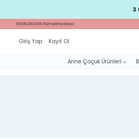
Skip
3 
to
content
05015293306 Hizmetinizdeyiz
Giriş Yap
Kayıt Ol
Anne Çoçuk Ürünleri
B