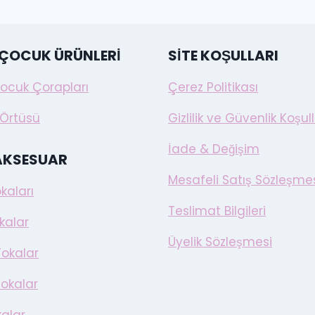
 ÇOCUK ÜRÜNLERI
SITE KOŞULLARI
ocuk Çorapları
Çerez Politikası
Örtüsü
Gizlilik ve Güvenlik Koşull
İade & Değişim
AKSESUAR
Mesafeli Satış Sözleşme
kaları
Teslimat Bilgileri
kalar
Üyelik Sözleşmesi
Tokalar
Tokalar